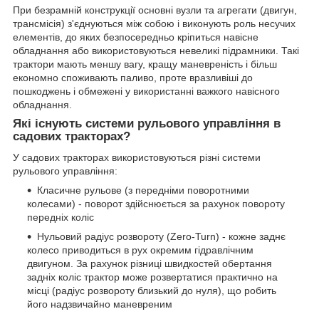
При безрамній конструкції основні вузли та агрегати (двигун,
трансмісія) з'єднуються між собою і виконують роль несучих
елементів, до яких безпосередньо кріпиться навісне
обладнання або використовуються невеликі підрамники. Такі
трактори мають меншу вагу, кращу маневреність і більш
економно споживають паливо, проте вразливіші до
пошкоджень і обмежені у використанні важкого навісного
обладнання.
Які існують системи рульового управління в
садових тракторах?
У садових тракторах використовуються різні системи
рульового управління:
Класичне рульове (з передніми поворотними
колесами) - поворот здійснюється за рахунок повороту
передніх коліс
Нульовий радіус розвороту (Zero-Turn) - кожне заднє
колесо приводиться в рух окремим гідравлічним
двигуном. За рахунок різниці швидкостей обертання
задніх коліс трактор може розвертатися практично на
місці (радіус розвороту близький до нуля), що робить
його надзвичайно маневреним