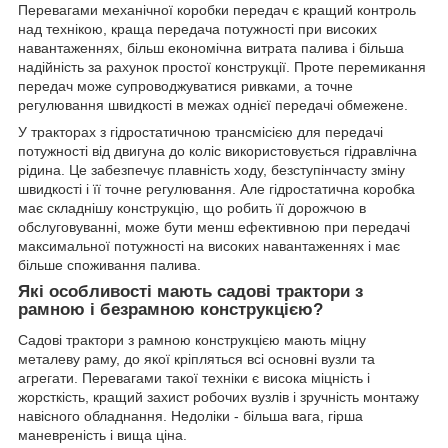
Перевагами механічної коробки передач є кращий контроль
над технікою, краща передача потужності при високих
навантаженнях, більш економічна витрата палива і більша
надійність за рахунок простої конструкції. Проте перемикання
передач може супроводжуватися ривками, а точне
регулювання швидкості в межах однієї передачі обмежене.
У тракторах з гідростатичною трансмісією для передачі
потужності від двигуна до коліс використовується гідравлічна
рідина. Це забезпечує плавність ходу, безступінчасту зміну
швидкості і її точне регулювання. Але гідростатична коробка
має складнішу конструкцію, що робить її дорожчою в
обслуговуванні, може бути менш ефективною при передачі
максимальної потужності на високих навантаженнях і має
більше споживання палива.
Які особливості мають садові трактори з
рамною і безрамною конструкцією?
Садові трактори з рамною конструкцією мають міцну
металеву раму, до якої кріпляться всі основні вузли та
агрегати. Перевагами такої техніки є висока міцність і
жорсткість, кращий захист робочих вузлів і зручність монтажу
навісного обладнання. Недоліки - більша вага, гірша
маневреність і вища ціна.