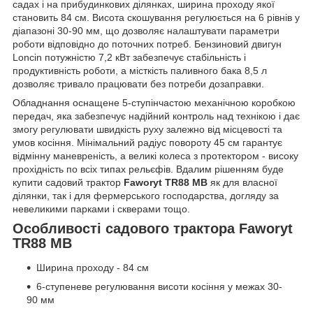
садах і на прибудинкових ділянках, ширина проходу якої
становить 84 см. Висота скошування регулюється на 6 рівнів у
діапазоні 30-90 мм, що дозволяє налаштувати параметри
роботи відповідно до поточних потреб. Бензиновий двигун
Loncin потужністю 7,2 кВт забезпечує стабільність і
продуктивність роботи, а місткість паливного бака 8,5 л
дозволяє тривало працювати без потреби дозаправки.
Обладнання оснащене 5-ступінчастою механічною коробкою
передач, яка забезпечує надійний контроль над технікою і дає
змогу регулювати швидкість руху залежно від місцевості та
умов косіння. Мінімальний радіус повороту 45 см гарантує
відмінну маневреність, а великі колеса з протектором - високу
прохідність по всіх типах рельєфів. Вдалим рішенням буде
купити садовий трактор
Faworyt TR88 MB
як для власної
ділянки, так і для фермерського господарства, догляду за
невеликими парками і скверами тощо.
Особливості садового трактора Faworyt
TR88 MB
Ширина проходу - 84 см
6-ступеневе регулювання висоти косіння у межах 30-
90 мм