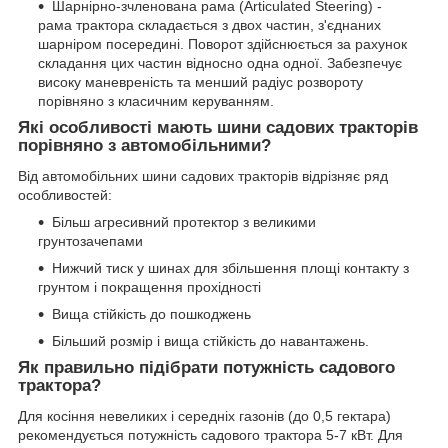
Шарнірно-зчленована рама (Articulated Steering) -
рама трактора складається з двох частин, з'єднаних
шарніром посередині. Поворот здійснюється за рахунок
складання цих частин відносно одна одної. Забезпечує
високу маневреність та менший радіус розвороту
порівняно з класичним керуванням.
Які особливості мають шини садових тракторів
порівняно з автомобільними?
Від автомобільних шини садових тракторів відрізняє ряд
особливостей:
Більш агресивний протектор з великими
грунтозачепами
Нижчий тиск у шинах для збільшення площі контакту з
грунтом і покращення прохідності
Вища стійкість до пошкоджень
Більший розмір і вища стійкість до навантажень.
Як правильно підібрати потужність садового
трактора?
Для косіння невеликих і середніх газонів (до 0,5 гектара)
рекомендується потужність садового трактора 5-7 кВт. Для