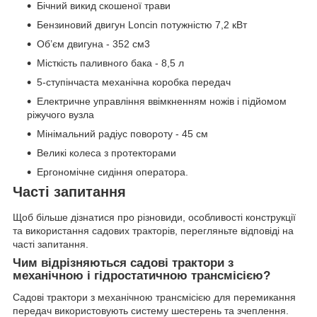
Бічний викид скошеної трави
Бензиновий двигун Loncin потужністю 7,2 кВт
Об’єм двигуна - 352 см3
Місткість паливного бака - 8,5 л
5-ступінчаста механічна коробка передач
Електричне управління ввімкненням ножів і підйомом
ріжучого вузла
Мінімальний радіус повороту - 45 см
Великі колеса з протекторами
Ергономічне сидіння оператора.
Часті запитання
Щоб більше дізнатися про різновиди, особливості конструкції
та використання садових тракторів, перегляньте відповіді на
часті запитання.
Чим відрізняються садові трактори з
механічною і гідростатичною трансмісією?
Садові трактори з механічною трансмісією для перемикання
передач використовують систему шестерень та зчеплення.