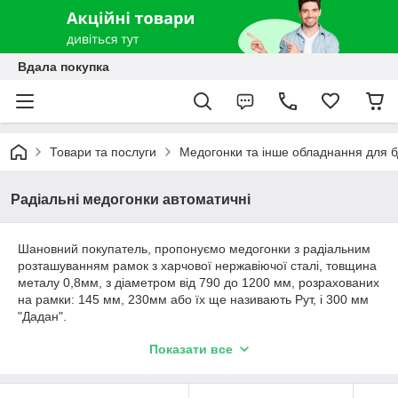
Вдала покупка
Товари та послуги
Медогонки та інше обладнання для б
Радіальні медогонки автоматичні
Шановний покупатель, пропонуємо медогонки з радіальним
розташуванням рамок з харчової нержавіючої сталі, товщина
металу 0,8мм, з діаметром від 790 до 1200 мм, розрахованих
на рамки: 145 мм, 230мм або їх ще називають Рут, і 300 мм
"Дадан".
Гарантія на радіальні медогонки-24 міс.
Показати все
Наші медогонки-аналог польських медогонок "Лисонь", але
ціни значно приємніші.