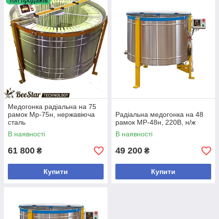
Топ продажів
Медогонка радіальна на 75
рамок Мр-75н, нержавіюча
Радіальна медогонка на 48
сталь
рамок МР-48н, 220В, н/ж
В наявності
В наявності
61 800
49 200
₴
₴
Купити
Купити