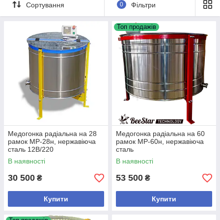
Вибирайте та замовляйте!
Сортування
0
Фільтри
Якщо залишилися питання-дзвоніть або пишіть у вайбер за
тел. +380975760160
Топ продажів
Медогонка радіальна на 28
Медогонка радіальна на 60
рамок МР-28н, нержавіюча
рамок МР-60н, нержавіюча
сталь 12В/220
сталь
В наявності
В наявності
30 500
53 500
₴
₴
Купити
Купити