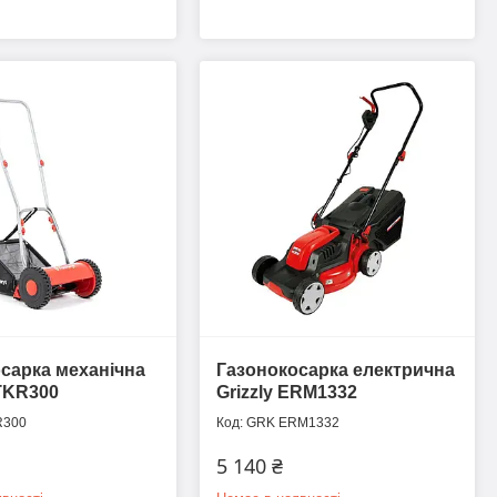
сарка механічна
Газонокосарка електрична
TKR300
Grizzly ERM1332
R300
GRK ERM1332
5 140 ₴