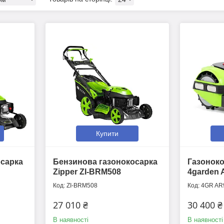
Купити
осарка
Бензинова газонокосарка
Газоноко
Zipper ZI-BRM508
4garden 
ZI-BRM508
4GR AR
27 010 ₴
30 400 ₴
В наявності
В наявності