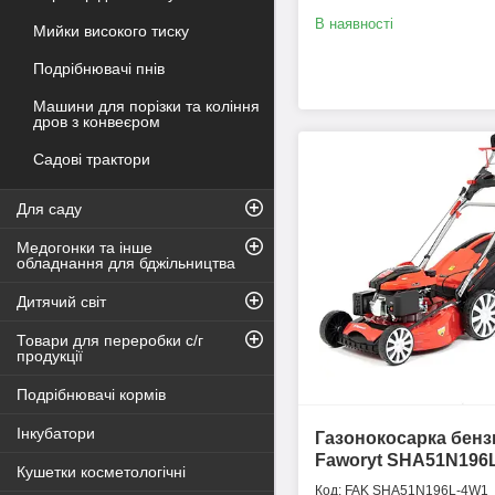
В наявності
Мийки високого тиску
Подрібнювачі пнів
Машини для порізки та коління
дров з конвеєром
Садові трактори
Для саду
Медогонки та інше
обладнання для бджільництва
Дитячий світ
Товари для переробки с/г
продукції
Подрібнювачі кормів
Інкубатори
Газонокосарка бен
Faworyt SHA51N196
Кушетки косметологічні
FAK SHA51N196L-4W1