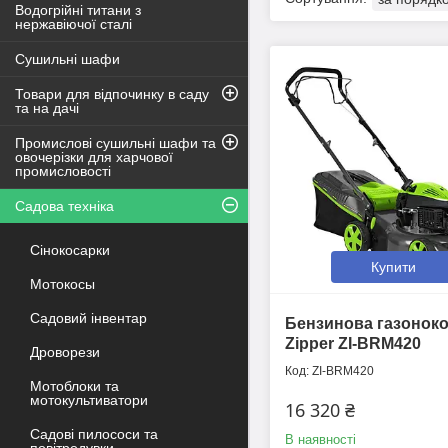
Водогрійні титани з
нержавіючої сталі
Сушильні шафи
Товари для відпочинку в саду
та на дачі
Промислові сушильні шафи та
овочерізки для харчової
промисловості
Садова техніка
Сінокосарки
Купити
Мотокосы
Садовий інвентар
Бензинова газонок
Zipper ZI-BRM420
Дроворези
ZI-BRM420
Мотоблоки та
мотокультиватори
16 320 ₴
Садові пилососи та
В наявності