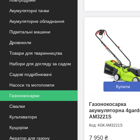
повітродувки
Акумуляторні тачки
Акумуляторне обладнання
Підмітальні машини
Дровоколи
Товари для тваринництва
Набори для догляду за садом
Садові подрібнювачі
Насоси та мотопомпи
Купити
Газонокосарки
Газонокосарка
Сівалки
акумуляторна 4gard
AM3221S
Культиватори
4GK AM3221S
Кущорізи
7 950 ₴
Аератор для газону