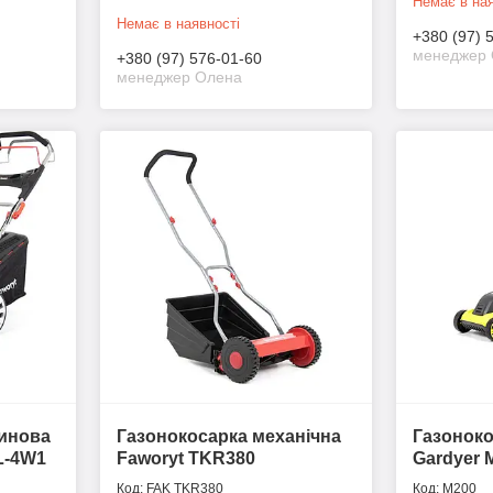
Немає в ная
Немає в наявності
+380 (97) 
менеджер 
+380 (97) 576-01-60
менеджер Олена
зинова
Газонокосарка механічна
Газоноко
L-4W1
Faworyt TKR380
Gardyer 
FAK TKR380
M200