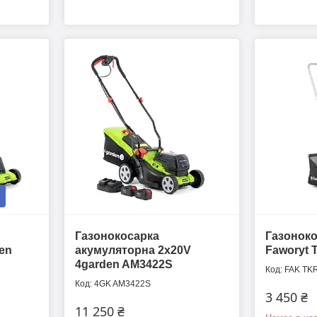
Газонокосарка
Газоноко
en
акумуляторна 2x20V
Faworyt 
4garden AM3422S
FAK TK
4GK AM3422S
3 450 ₴
11 250 ₴