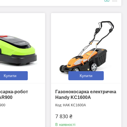
Купити
Купити
сарка-робот
Газонокосарка електрична
AR900
Handy KC1600A
900
HAK KC1600A
7 830 ₴
В наявності