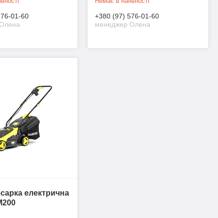
вності
Немає в наявності
576-01-60
+380 (97) 576-01-60
Олена
менеджер Олена
сарка електрична
M200