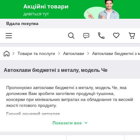
Вдала покупка
Товари та послуги
Автоклави
Автоклави бюджетні з 
Автоклави бюджетні з металу, модель Че
Пропонуємо автоклави бюджетні з металу, модель Че, яка
допоможе Вам зробити заготівлю продукції-тушонка,
консерви при мінімальних витратах на обладнання та високій
якості готового продукту.
Гарний дешевий автоклав
Наростаючий тиск нагріває пароповітряну суміш вище 100
Показати все
градусів, зміщує точку кипіння, витісняє кисень і зупиняє
випаровування води. Гарячі потоки нагрівають скло та