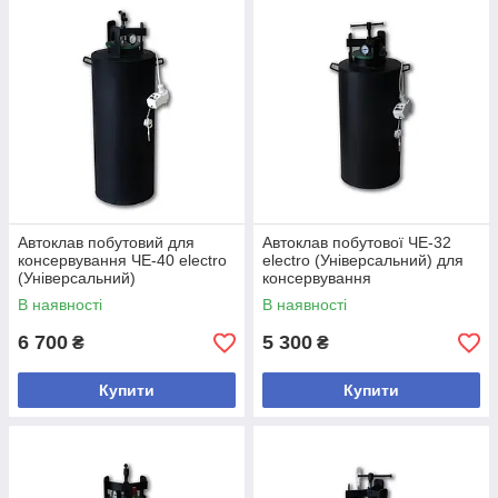
товару по всій Україні за 1-2 дні. Можливий самовивіз зі
складу. Оплата при отриманні товару (накладений платіж)
або оплата карткою та через оформлення “Миттєва
розстрочка” у Приватбанку.
Телефонуйте! Раді допомогти з вибором.
Тел/Вайбер: +38975760160
Автоклав побутовий для
Автоклав побутової ЧЕ-32
консервування ЧЕ-40 electro
electro (Універсальний) для
(Універсальний)
консервування
В наявності
В наявності
6 700
5 300
₴
₴
Купити
Купити