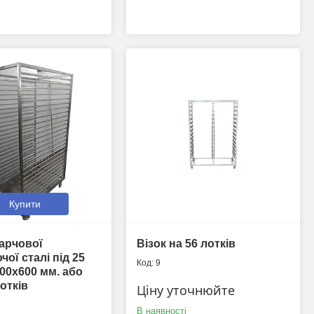
Купити
харчової
Візок на 56 лотків
ої сталі під 25
9
000х600 мм. або
отків
Ціну уточнюйте
В наявності