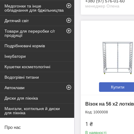
+380 (97) 576-01-60
Медогонки та інше
менеджер Олена
обладнання для бджільництва
Дитячий світ
Товари для переробки с/г
продукції
Подрібнювачі кормів
Інкубатори
Кушетки косметологічні
Водогрівні титани
Купити
Автоклави
Диски для пікніка
Візок на 56 х2 лотків
Мангали, коптильня й диски
1000008
для пікніка
1 ₴
Про нас
В наявності