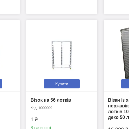
Купити
Візок на 56 лотків
Візки із 
нержавіюч
1000009
лотків 1
деко 50 л
1 ₴
В наявності