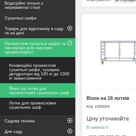
Водогрійні титани з
нержавіючої сталі
Сушильні шафи
Товари для відпочинку в саду
та на дачі
Промислові сушильні шафи та
овочерізки для харчової
промисловості
Конвекційні промислові
сушильні шафи, сушарки,
дегідратори від 100 кг до 1000
кг завантаження
Візки під лотки для
промислових сушильних шаф
Візок на 16 лотків
Лотки для промислових
1000004
сушильних шаф
Ціну уточнюйте
Садова техніка
В наявності
Для саду