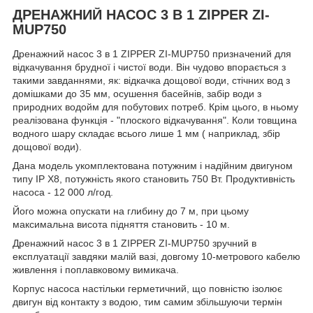
ДРЕНАЖНИЙ НАСОС 3 В 1 ZIPPER ZI-
MUP750
Дренажний насос 3 в 1 ZIPPER ZI-MUP750 призначений для
відкачування брудної і чистої води. Він чудово впорається з
такими завданнями, як: відкачка дощової води, стічних вод з
домішками до 35 мм, осушення басейнів, забір води з
природних водойм для побутових потреб. Крім цього, в ньому
реалізована функція - "плоского відкачування". Коли товщина
водного шару складає всього лише 1 мм ( наприклад, збір
дощової води).
Дана модель укомплектована потужним і надійним двигуном
типу IP X8, потужність якого становить 750 Вт. Продуктивність
насоса - 12 000 л/год.
Його можна опускати на глибину до 7 м, при цьому
максимальна висота підняття становить - 10 м.
Дренажний насос 3 в 1 ZIPPER ZI-MUP750 зручний в
експлуатації завдяки малій вазі, довгому 10-метрового кабелю
живлення і поплавковому вимикача.
Корпус насоса настільки герметичний, що повністю ізолює
двигун від контакту з водою, тим самим збільшуючи термін