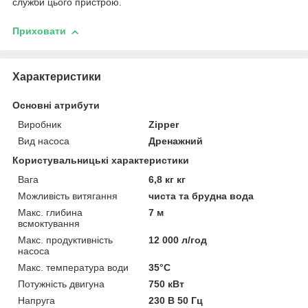
служби цього пристрою.
Приховати
Характеристики
Основні атрибути
Виробник
Zipper
Вид насоса
Дренажний
Користувальницькі характеристики
Вага
6,8 кг кг
Можливість витягання
чиста та брудна вода
Макс. глибина
7 м
всмоктування
Макс. продуктивність
12 000 л/год
насоса
Макс. температура води
35°C
Потужність двигуна
750 кВт
Напруга
230 В 50 Гц