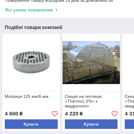
Повернення товару впродовж 14 днів за домовленістю
Всі умови повернення
Подібні товари компанії
Матриця 125 мм/6 мм
Секція на теплицю
Секц
«Thermos 3*6» з
«The
квадратного
квад
профілю,полікарбонат
проф
4 600
4 220
4 3
₴
₴
6мм
4мм
Купити
Купити