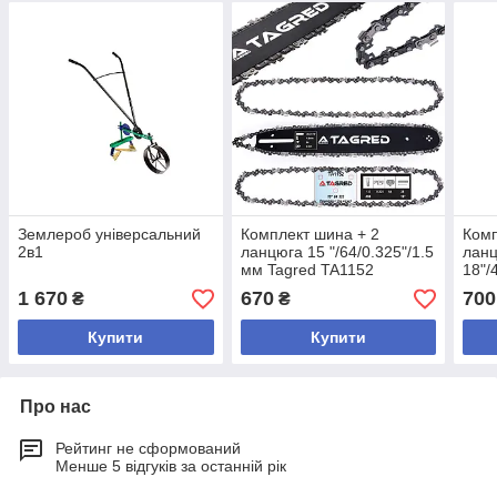
Землероб універсальний
Комплект шина + 2
Комп
2в1
ланцюга 15 "/64/0.325"/1.5
лан
мм Tagred TA1152
18"/
Tagr
1 670
670
700
₴
₴
Купити
Купити
Про нас
Рейтинг не сформований
Менше 5 відгуків за останній рік