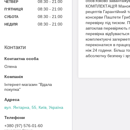
обов'язково завантажув
08:30
21:00
ЧЕТВЕР
КОМПЛЕКТАЦІЯ Манометр
08:30
21:00
ПʼЯТНИЦЯ
рецептів Гарантійни
08:30
21:00
СУБОТА
консерви Паштети Гри
перевірку під тиском. 
08:30
21:00
НЕДІЛЯ
автоклав перевіряють п
перевірка відбувається
комплектуючі загермети
переконатися в працезд
Контакти
ніж 24 години. Більш т
абсолютну безпеку і зр
Олена
Інтернет-магазин "Вдала
покупка"
вул. Янтарна, 55, Київ, Україна
+380 (97) 576-01-60