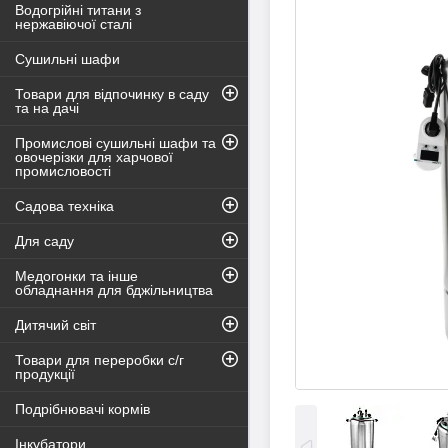
Водогрійні титани з
нержавіючої сталі
Сушильні шафи
Товари для відпочинку в саду
та на дачі
Промислові сушильні шафи та
овочерізки для харчової
промисловості
Садова техніка
Для саду
Медогонки та інше
обладнання для бджільництва
Дитячий світ
Товари для переробки с/г
продукції
Подрібнювачі кормів
Інкубатори