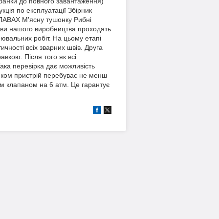
1 банки до повного завантаження)
ція по експлуатації Збірник
АВАХ М'ясну тушонку Рибні
ви нашого виробництва проходять
рювальних робіт. На цьому етапі
ичності всіх зварних швів. Друга
авкою. Після того як всі
Така перевірка дає можливість
иском пристрій перебуває не менш
им клапаном на 6 атм. Це гарантує