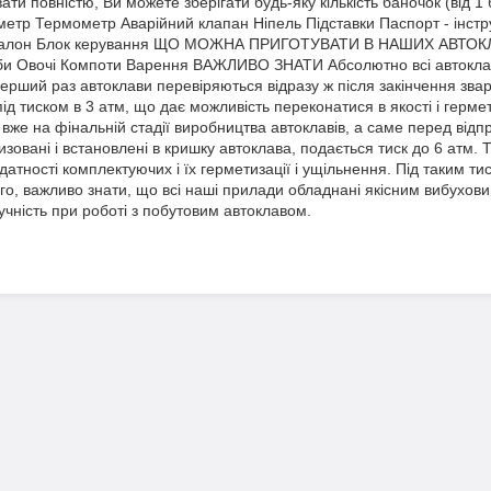
ати повністю, Ви можете зберігати будь-яку кількість баночок (від 
 Термометр Аварійний клапан Ніпель Підставки Паспорт - інструк
й талон Блок керування ЩО МОЖНА ПРИГОТУВАТИ В НАШИХ АВТОКЛ
би Овочі Компоти Варення ВАЖЛИВО ЗНАТИ Абсолютно всі автокла
Перший раз автоклави перевіряються відразу ж після закінчення зва
ід тиском в 3 атм, що дає можливість переконатися в якості і гермет
 вже на фінальній стадії виробництва автоклавів, а саме перед відпр
зовані і встановлені в кришку автоклава, подається тиск до 6 атм. 
атності комплектуючих і їх герметизації і ущільнення. Під таким т
ого, важливо знати, що всі наші прилади обладнані якісним вибухов
учність при роботі з побутовим автоклавом.