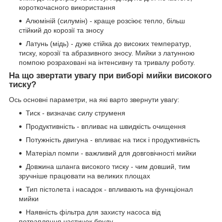
короткочасного використання
Алюміній (силумін) - краще розсіює тепло, більш
стійкий до корозії та зносу
Латунь (мідь) - дуже стійка до високих температур,
тиску, корозії та абразивного зносу. Мийки з латунною
помпою розраховані на інтенсивну та тривалу роботу.
На що звертати увагу при виборі мийки високого
тиску?
Ось основні параметри, на які варто звернути увагу:
Тиск - визначає силу струменя
Продуктивність - впливає на швидкість очищення
Потужність двигуна - впливає на тиск і продуктивність
Матеріал помпи - важливий для довговічності мийки
Довжина шланга високого тиску - чим довший, тим
зручніше працювати на великих площах
Тип пістолета і насадок - впливають на функціонал
мийки
Наявність фільтра для захисту насоса від
потрапляння частинок бруду.