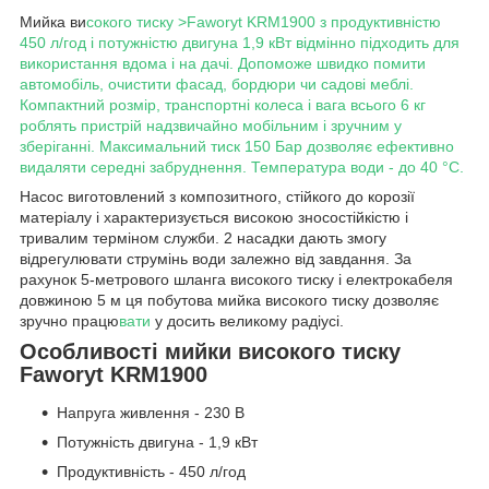
Мийка ви
сокого тиску >Faworyt KRM1900 з продуктивністю
450 л/год і потужністю двигуна 1,9 кВт відмінно підходить для
використання вдома і на дачі. Допоможе швидко помити
автомобіль, очистити фасад, бордюри чи садові меблі.
Компактний розмір, транспортні колеса і вага всього 6 кг
роблять пристрій надзвичайно мобільним і зручним у
зберіганні. Максимальний тиск 150 Бар дозволяє ефективно
видаляти середні забруднення. Температура води - до 40 °C.
Насос виготовлений з композитного, стійкого до корозії
матеріалу і характеризується високою зносостійкістю і
тривалим терміном служби. 2 насадки дають змогу
відрегулювати струмінь води залежно від завдання. За
рахунок 5-метрового шланга високого тиску і електрокабеля
довжиною 5 м ця побутова мийка високого тиску дозволяє
зручно працю
вати
у досить великому радіусі.
Особливості мийки високого тиску
Faworyt KRM1900
Напруга живлення - 230 В
Потужність двигуна - 1,9 кВт
Продуктивність - 450 л/год