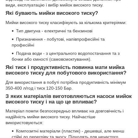
види, експлуатацію і вибір мийок високого тиску.
Які бувають мийки високого тиску?
Мийки високого тиску класифікують за кількома критеріями:
Тип двигуна - електричні та бензинові
Призначення - побутові, напівпрофесійні та
професійні
Подача води - з центрального водопостачання та з
бочки або ємності (самовсмоктування).
Які тиск і продуктивність повинна мати мийка
високого тиску для побутового використання?
Для використання в побуті потрібна продуктивність мінімум
350-400 л/год і тиск 120-150 Бар.
З яких матеріалів виготовляються насоси мийок
високого тиску і на що це впливає?
Матеріал помпи безпосередньо впливає на довговічність і
надійність мийки високого тиску. Найчастіше
використовуються:
Композитні матеріали (пластик) - дешевші, але менш
стійкі до перегріву та зносу. Підходять для нечастого,