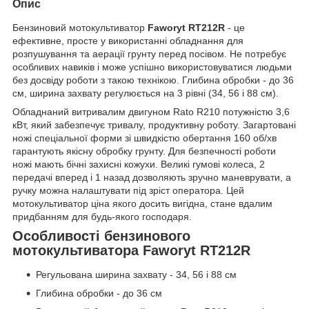
Опис
Бензиновий мотокультиватор
Faworyt RT212R
- це
ефективне, просте у використанні обладнання для
розпушування та аерації грунту перед посівом. Не потребує
особливих навиків і може успішно використовуватися людьми
без досвіду роботи з такою технікою. Глибина обробки - до 36
см, ширина захвату регулюється на 3 рівні (34, 56 і 88 см).
Обладнаний витривалим двигуном Rato R210 потужністю 3,6
кВт, який забезпечує тривалу, продуктивну роботу. Загартовані
ножі спеціальної форми зі швидкістю обертання 160 об/хв
гарантують якісну обробку грунту. Для безпечності роботи
ножі мають бічні захисні кожухи. Великі гумові колеса, 2
передачі вперед і 1 назад дозволяють зручно маневрувати, а
ручку можна налаштувати під зріст оператора. Цей
мотокультиватор ціна якого досить вигідна, стане вдалим
придбанням для будь-якого господаря.
Особливості бензинового
мотокультиватора
Faworyt RT212R
Регульована ширина захвату - 34, 56 і 88 см
Глибина обробки - до 36 см