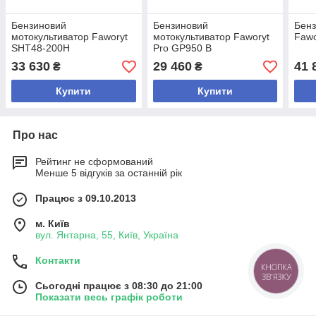
Бензиновий
Бензиновий
Бенз
мотокультиватор Faworyt
мотокультиватор Faworyt
Fawo
SHT48-200H
Pro GP950 B
33 630
29 460
41 
₴
₴
Купити
Купити
Про нас
Рейтинг не сформований
Менше 5 відгуків за останній рік
Працює з 09.10.2013
м. Київ
вул. Янтарна, 55, Київ, Україна
Контакти
КНОПКА
ЗВ'ЯЗКУ
Сьогодні працює з 08:30 до 21:00
Показати весь графік роботи