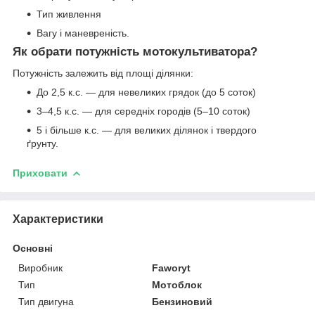
Тип живлення
Вагу і маневреність.
Як обрати потужність мотокультиватора?
Потужність залежить від площі ділянки:
До 2,5 к.с. — для невеликих грядок (до 5 соток)
3–4,5 к.с. — для середніх городів (5–10 соток)
5 і більше к.с. — для великих ділянок і твердого
ґрунту.
Приховати
Характеристики
Основні
Виробник
Faworyt
Тип
Мотоблок
Тип двигуна
Бензиновий