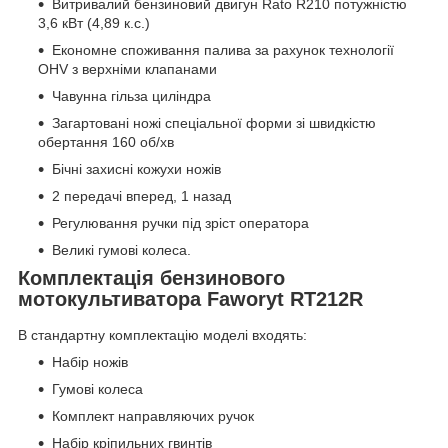
Витривалий бензиновий двигун Rato R210 потужністю
3,6 кВт (4,89 к.с.)
Економне споживання палива за рахунок технології
OHV з верхніми клапанами
Чавунна гільза циліндра
Загартовані ножі спеціальної форми зі швидкістю
обертання 160 об/хв
Бічні захисні кожухи ножів
2 передачі вперед, 1 назад
Регулювання ручки під зріст оператора
Великі гумові колеса.
Комплектація бензинового
мотокультиватора
Faworyt RT212R
В стандартну комплектацію моделі входять:
Набір ножів
Гумові колеса
Комплект направляючих ручок
Набір кріпильних гвинтів