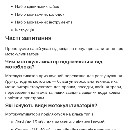
Набір кріпильних гайок
Набір монтажних колодок
Набір монтажних інструментів
Інструкція.
Часті запитання
Пропонуємо вашій увазі відповіді на популярні запитання про
мотокультиватори.
Чим мотокультиватор відрізняється від
мотоблока?
Мотокультиватор призначений переважно для розпушування
ґрунту, тоді як мотоблок — більш універсальна техніка, яка
може використовуватися для оранки, посадки, косіння трави,
перевезення вантажів та інших завдань завдяки додатковим
навісним пристроям.
Які існують види мотокультиваторів?
Мотокультиватори поділяються на кілька типів:
Легкі (до 15 кг) - для невеликих ділянок і клумб
Середні (15–40 кг) - для обробки городів площею до