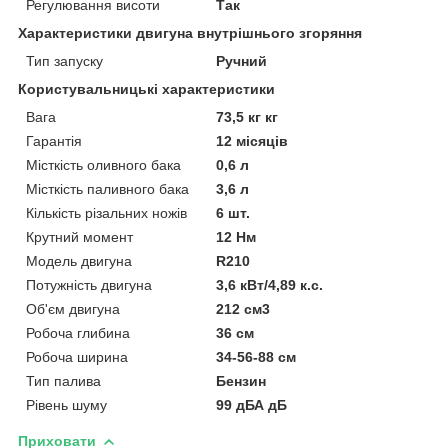
Регулювання висоти
Так
Характеристики двигуна внутрішнього згоряння
Тип запуску
Ручний
Користувальницькі характеристики
Вага
73,5 кг кг
Гарантія
12 місяців
Місткість оливного бака
0,6 л
Місткість паливного бака
3,6 л
Кількість різальних ножів
6 шт.
Крутний момент
12 Нм
Модель двигуна
R210
Потужність двигуна
3,6 кВт/4,89 к.с.
Об'єм двигуна
212 см3
Робоча глибина
36 см
Робоча ширина
34-56-88 см
Тип палива
Бензин
Рівень шуму
99 дБА дБ
Приховати