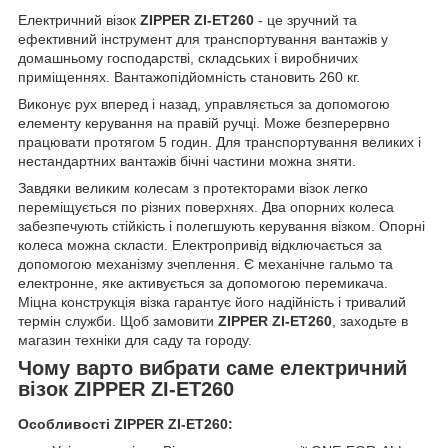
Електричний візок
ZIPPER ZI-ET260
- це зручний та
ефективний інструмент для транспортування вантажів у
домашньому господарстві, складських і виробничих
приміщеннях. Вантажопідйомність становить 260 кг.
Виконує рух вперед і назад, управляється за допомогою
елементу керування на правій ручці. Може безперервно
працювати протягом 5 годин. Для транспортування великих і
нестандартних вантажів бічні частини можна зняти.
Завдяки великим колесам з протекторами візок легко
переміщується по різних поверхнях. Два опорних колеса
забезпечують стійкість і полегшують керування візком. Опорні
колеса можна скласти. Електропривід відключається за
допомогою механізму зчеплення. Є механічне гальмо та
електронне, яке активується за допомогою перемикача.
Міцна конструкція візка гарантує його надійність і тривалий
термін служби. Щоб замовити
ZIPPER ZI-ET260
, заходьте в
магазин техніки для саду та городу.
Чому варто вибрати саме електричний
візок ZIPPER ZI-ET260
Особливості ZIPPER ZI-ET260: