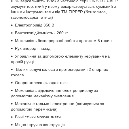
Універсальність. Візок є частиною серії ONE-FOR-ALL:
акумулятор, який у ньому використовується, сумісний з
іншими інструментами від ТМ ZIPPER (бензопила,
газонокосарка та інші)
Електропривід 350 В
Вантажопідйомність - 260 кг
Можливість безперервної роботи протягом 5 годин
Рух вперед і назад
Управління за допомогою елементу керування на
правій ручці
Великі ведучі колеса з протекторами і 2 опорних
колеса
Опорні колеса складаються
Можливість відключення електроприводу за
допомогою механізму зчеплення
Механічне гальмо і електронне (активується за
допомогою перемикача)
Бічні стінки можна зняти
Міцна і зручна конструкція