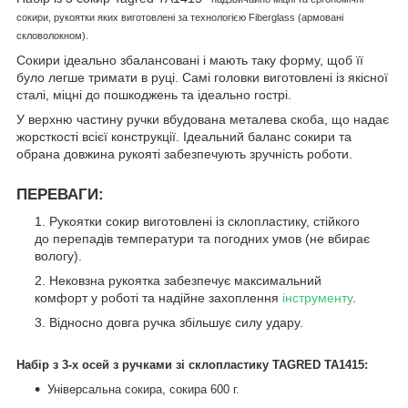
сокири, рукоятки яких виготовлені за технологією Fiberglass (армовані
скловолокном).
Сокири ідеально збалансовані і мають таку форму, щоб її
було легше тримати в руці. Самі головки виготовлені із якісної
сталі, міцні до пошкоджень та ідеально гострі.
У верхню частину ручки вбудована металева скоба, що надає
жорсткості всієї конструкції. Ідеальний баланс сокири та
обрана довжина рукояті забезпечують зручність роботи.
ПЕРЕВАГИ:
Рукоятки сокир виготовлені із склопластику, стійкого
до перепадів температури та погодних умов (не вбирає
вологу).
Нековзна рукоятка забезпечує максимальний
комфорт у роботі та надійне захоплення
інструменту
.
Відносно довга ручка збільшує силу удару.
Набір з 3-х осей з ручками зі склопластику TAGRED TA1415:
Універсальна сокира, сокира 600 г.