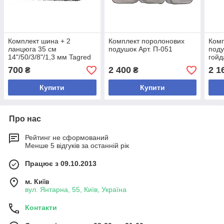
Комплект шина + 2
Комплект поролонових
Комп
ланцюга 35 см
подушок Арт. П-051
поду
14"/50/3/8"/1,3 мм Tagred
гойд
TA1107
700
2 400
2 1
₴
₴
Купити
Купити
Про нас
Рейтинг не сформований
Менше 5 відгуків за останній рік
Працює з 09.10.2013
м. Київ
вул. Янтарна, 55, Київ, Україна
Контакти