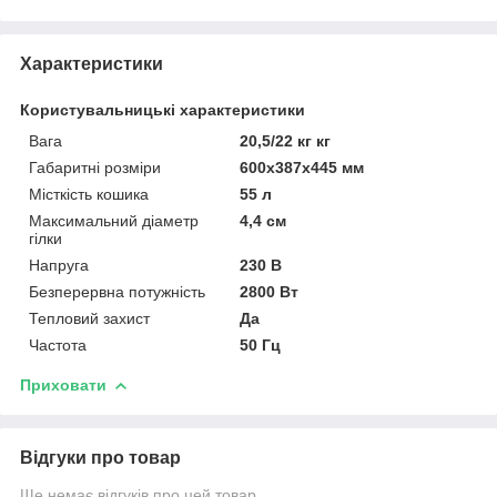
Характеристики
Користувальницькі характеристики
Вага
20,5/22 кг кг
Габаритні розміри
600х387х445 мм
Місткість кошика
55 л
Максимальний діаметр
4,4 см
гілки
Напруга
230 В
Безперервна потужність
2800 Вт
Тепловий захист
Да
Частота
50 Гц
Приховати
Відгуки про товар
Ще немає відгуків про цей товар