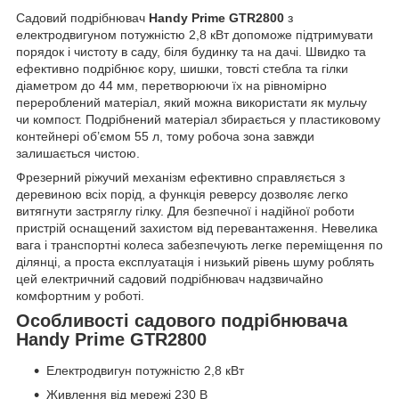
Садовий подрібнювач
Handy Prime GTR2800
з
електродвигуном потужністю 2,8 кВт допоможе підтримувати
порядок і чистоту в саду, біля будинку та на дачі. Швидко та
ефективно подрібнює кору, шишки, товсті стебла та гілки
діаметром до 44 мм, перетворюючи їх на рівномірно
перероблений матеріал, який можна використати як мульчу
чи компост. Подрібнений матеріал збирається у пластиковому
контейнері об’ємом 55 л, тому робоча зона завжди
залишається чистою.
Фрезерний ріжучий механізм ефективно справляється з
деревиною всіх порід, а функція реверсу дозволяє легко
витягнути застряглу гілку. Для безпечної і надійної роботи
пристрій оснащений захистом від перевантаження. Невелика
вага і транспортні колеса забезпечують легке переміщення по
ділянці, а проста експлуатація і низький рівень шуму роблять
цей електричний садовий подрібнювач надзвичайно
комфортним у роботі.
Особливості садового подрібнювача
Handy Prime GTR2800
Електродвигун потужністю 2,8 кВт
Живлення від мережі 230 В