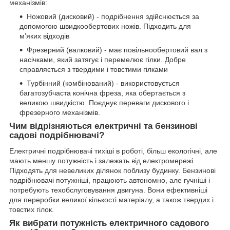
механізмів:
Ножовий (дисковий) - подрібнення здійснюється за
допомогою швидкообертових ножів. Підходить для
м’яких відходів
Фрезерний (валковий) - має повільнообертовий вал з
насічками, який затягує і перемелює гілки. Добре
справляється з твердими і товстими гілками
Турбінний (комбінований) - використовується
багатозубчаста конічна фреза, яка обертається з
великою швидкістю. Поєднує переваги дискового і
фрезерного механізмів.
Чим відрізняються електричні та бензинові
садові подрібнювачі?
Електричні подрібнювачі тихіші в роботі, більш екологічні, але
мають меншу потужність і залежать від електромережі.
Підходять для невеликих ділянок поблизу будинку. Бензинові
подрібнювачі потужніші, працюють автономно, але гучніші і
потребують техобслуговування двигуна. Вони ефективніші
для переробки великої кількості матеріалу, а також твердих і
товстих гілок.
Як вибрати потужність електричного садового