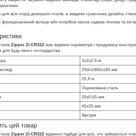
пернатими.
е для всіх порід домашніх птахів, а завдяки сучасному дизайну ста
 функціональний вольєр або потрібна якісна садова техніка та інст
ристики
тахів
Zipper ZI-CR322
має відмінні параметри і продуману констру
 для будь-якого господарства.
єра
3х2х2,5 м
игляді
250х1900х180 мм
25,8 кг
Оцинкована сталь
и
25x0,65 мм
45х25 мм
Австрія
ить цей товар
тахів
Zipper ZI-CR322
відмінно підійде для всіх, хто займається пт