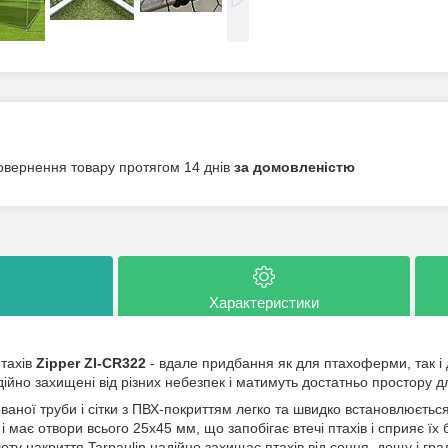
овернення товару протягом 14 днів
за домовленістю
Характеристики
тахів
Zipper ZI-CR322
- вдале придбання як для птахоферми, так і 
дійно захищені від різних небезпек і матимуть достатньо простору д
ваної труби і сітки з ПВХ-покриттям легко та швидко встановлюється
 і має отвори всього 25х45 мм, що запобігає втечі птахів і сприяє ї
ету накриття Tarpaulin надійно захищає птахів від сонця, дощу і град