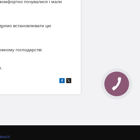
и комфортно почувалися і мали
ндуємо встановлювати цю
кожному господарстві.
е.
йності