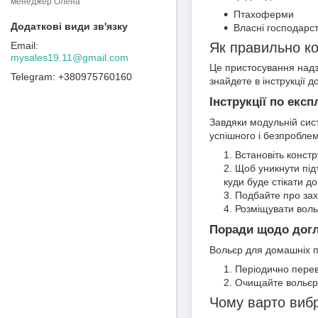
менеджер Олена
Птахоферми
Власні господарст
Як правильно к
mysales19.11@gmail.com
Це пристосування надзв
+380975760160
знайдете в інструкції д
Інструкції по експ
Завдяки модульній сист
успішного і безпробле
Встановіть констр
Щоб уникнути підт
куди буде стікати д
Подбайте про зах
Розміщувати вольє
Поради щодо догл
Вольєр для домашніх пт
Періодично перевір
Очищайте вольєр, 
Чому варто виб