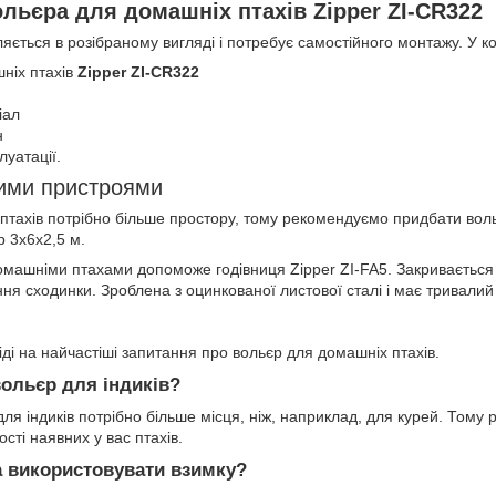
ольєра для домашніх птахів Zipper ZI-CR322
ється в розібраному вигляді і потребує самостійного монтажу. У к
ніх птахів
Zipper ZI-CR322
іал
н
луатації.
шими пристроями
 птахів потрібно більше простору, тому рекомендуємо придбати воль
р 3х6х2,5 м.
омашніми птахами допоможе годівниця Zipper ZI-FA5. Закривається 
я сходинки. Зроблена з оцинкованої листової сталі і має тривалий
віді на найчастіші запитання про вольєр для домашніх птахів.
вольєр для індиків?
для індиків потрібно більше місця, ніж, наприклад, для курей. Тому
ості наявних у вас птахів.
 використовувати взимку?