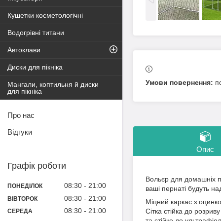
Кушетки косметологічні
Водогрівні титани
Автоклави
Диски для пікніка
п
Мангали, коптильня й диски
для пікніка
Про нас
Відгуки
Опис
Графік роботи
Вольєр для домашніх п
08:30
21:00
ПОНЕДІЛОК
ваші пернаті будуть на
08:30
21:00
ВІВТОРОК
Міцний каркас з оцинко
08:30
21:00
Сітка стійка до розриву
СЕРЕДА
та стійке до ультрафіол