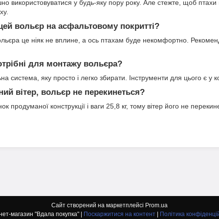
шно використовуватися у будь-яку пору року. Але стежте, щоб птах
ху.
цей вольєр на асфальтовому покритті?
ольєра це ніяк не вплине, а ось птахам буде некомфортно. Рекоме
отрібні для монтажу вольєра?
а система, яку просто і легко збирати. Інструменти для цього є у 
ий вітер, вольєр не перекинеться?
ок продуманої конструкції і ваги 25,8 кг, тому вітер його не перекин
Сайт створений на маркетплейсі
Prom.ua
Інтернет-магазин "Вдала покупка" |
Поскаржитися на контент
|
Політика конфіденці