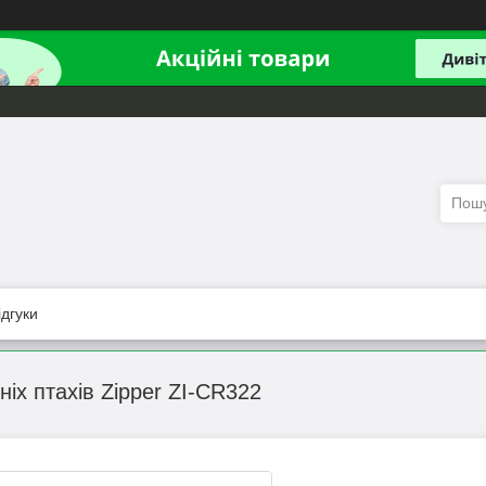
ідгуки
іх птахів Zipper ZI-CR322