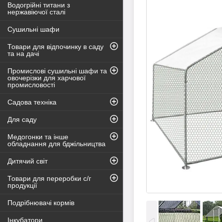
Водогрійні титани з
нержавіючої сталі
Сушильні шафи
Товари для відпочинку в саду
та на дачі
Промислові сушильні шафи та
овочерізки для харчової
промисловості
Садова техніка
Для саду
Медогонки та інше
обладнання для бджільництва
Дитячий світ
Товари для переробки с/г
продукції
Подрібнювачі кормів
Інкубатори