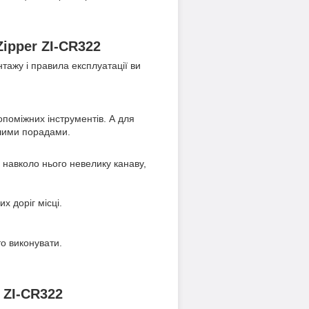
ipper ZI-CR322
тажу і правила експлуатації ви
опоміжних інструментів. А для
ашими порадами.
 навколо нього невелику канаву,
х доріг місці.
то виконувати.
 ZI-CR322