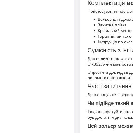
Комплектація
в
Пристосування поставля
Вольєр для домаш
Захисна плівка
Кріпильний матер
Гарантійний тало
Інструкція по експ
Сумісність з ін
Для великого поголів’я
CR362, який має розмі
Спростити догляд за д
допомогою навантаженн
Часті запитання
До вашої уваги - відпо
Чи підійде такий 
Так, але врахуйте, що 
був достатнім для кільк
Цей вольєр можна