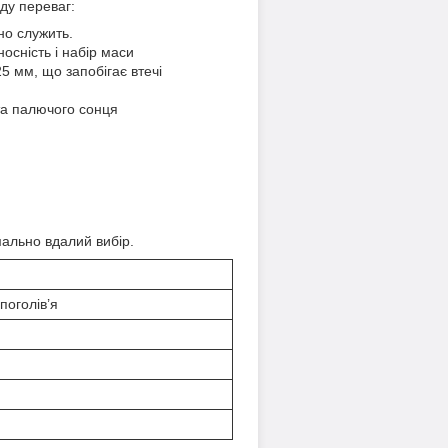
ду переваг:
но служить.
осність і набір маси
5 мм, що запобігає втечі
 та палючого сонця
ально вдалий вибір.
поголів’я