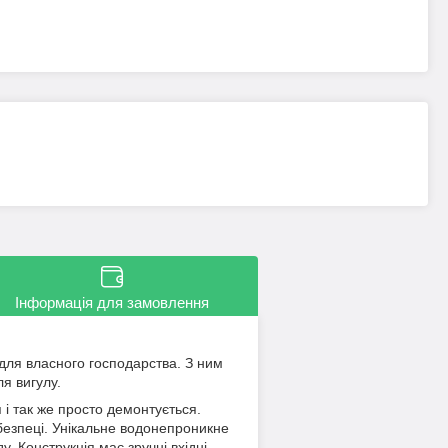
Інформація для замовлення
для власного господарства. З ним
ля вигулу.
 і так же просто демонтується.
х безпеці. Унікальне водонепроникне
у. Конструкція має зручні вхідні