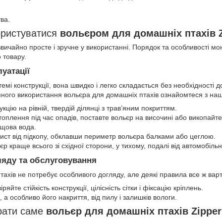
ва.
ористуватися
вольєром для домашніх птахів Z
ичайно просте і зручне у використанні. Порядок та особливості мон
о товару.
луатації
емі конструкції, вона швидко і легко складається без необхідності д
много використання вольєра для домашніх птахів ознайомтеся з н
укцію на рівній, твердій ділянці з трав’яним покриттям.
оплення під час опадів, поставте вольєр на височині або викопайте
ощова вода.
ист від підкопу, обклавши периметр вольєра балками або цеглою.
р краще всього зі східної сторони, у тихому, подалі від автомобільни
яду та обслуговування
ахів не потребує особливого догляду, але деякі правила все ж вар
яйте стійкість конструкції, цілісність сітки і фіксацію кріплень.
а особливо його накриття, від пилу і залишків вологи.
рати саме
вольєр для домашніх птахів Zipper