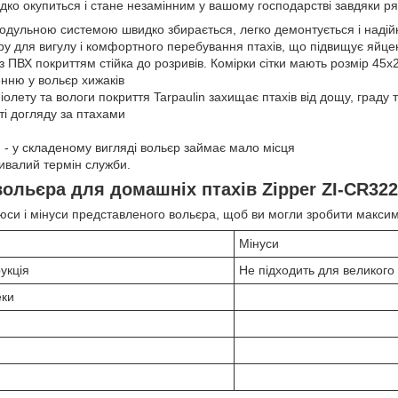
дко окупиться і стане незамінним у вашому господарстві завдяки ря
модульною системою швидко збирається, легко демонтується і надій
у для вигулу і комфортного перебування птахів, що підвищує яйцен
з ПВХ покриттям стійка до розривів. Комірки сітки мають розмір 45х2
нню у вольєр хижаків
іолету та вологи покриття Tarpaulin захищає птахів від дощу, граду
ті догляду за птахами
 - у складеному вигляді вольєр займає мало місця
тривалий термін служби.
вольєра для домашніх птахів Zipper ZI-CR322
юси і мінуси представленого вольєра, щоб ви могли зробити максим
Мінуси
укція
Не підходить для великого 
еки