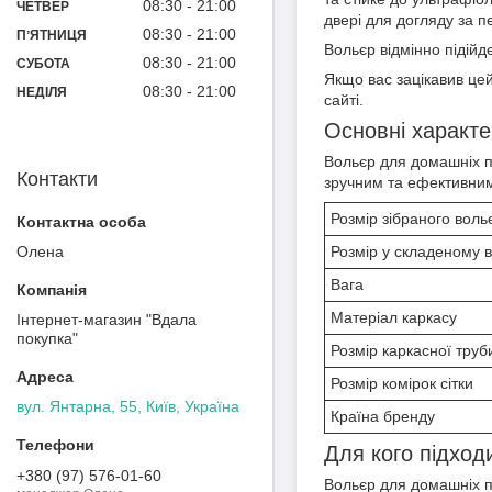
08:30
21:00
ЧЕТВЕР
двері для догляду за 
08:30
21:00
ПʼЯТНИЦЯ
Вольєр відмінно підійд
08:30
21:00
СУБОТА
Якщо вас зацікавив цей
08:30
21:00
НЕДІЛЯ
сайті.
Основні характе
Вольєр для домашніх п
Контакти
зручним та ефективним
Розмір зібраного воль
Олена
Розмір у складеному в
Вага
Матеріал каркасу
Інтернет-магазин "Вдала
покупка"
Розмір каркасної труб
Розмір комірок сітки
вул. Янтарна, 55, Київ, Україна
Країна бренду
Для кого підход
+380 (97) 576-01-60
Вольєр для домашніх п