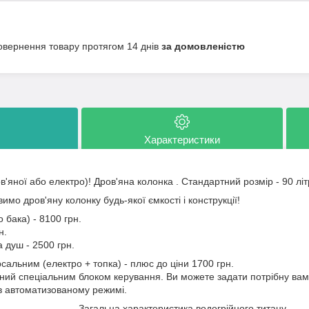
овернення товару протягом 14 днів
за домовленістю
Характеристики
в'яної або електро)! Дров'яна колонка . Стандартний розмір - 90 літр
имо дров'яну колонку будь-якої ємкості і конструкції!
 бака) - 8100 грн.
н.
а душ - 2500 грн.
сальним (електро + топка) - плюс до ціни 1700 грн.
ний спеціальним блоком керування. Ви можете задати потрібну вам т
в автоматизованому режимі.
Загальна характеристика водогрійного титану