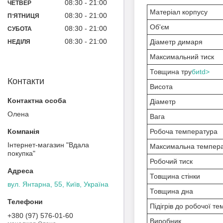
08:30
21:00
ЧЕТВЕР
Матеріал корпусу
08:30
21:00
ПʼЯТНИЦЯ
Об'єм
08:30
21:00
СУБОТА
08:30
21:00
Діаметр димаря
НЕДІЛЯ
Максимальний тиск
Товщина тру
биtd>
Контакти
Висота
Діаметр
Олена
Вага
Робоча температура
Інтернет-магазин "Вдала
Максимальна темпер
покупка"
Робочий тиск
Товщина стінки
вул. Янтарна, 55, Київ, Україна
Товщина дна
Підігрів до робочої т
+380 (97) 576-01-60
Виробник