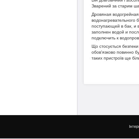
Він довговічний і абсол
Зварений за старим шаб
Дровяная водогрейная 
водонагревательного б
поступающей в бак, и 
заполнен водой и посл
подключить к водопров
Що стосується безпеки
обов'язково повинно б
таких пристроїв ще бі