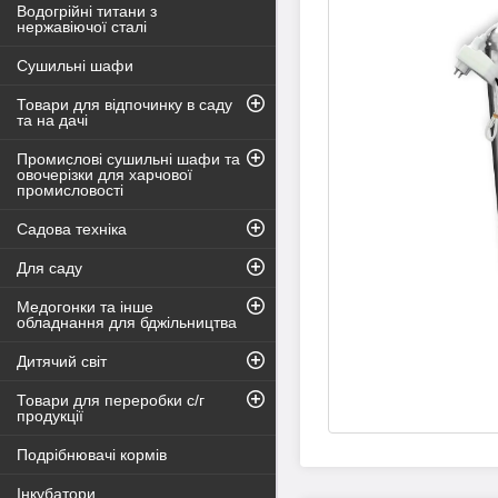
Водогрійні титани з
нержавіючої сталі
Сушильні шафи
Товари для відпочинку в саду
та на дачі
Промислові сушильні шафи та
овочерізки для харчової
промисловості
Садова техніка
Для саду
Медогонки та інше
обладнання для бджільництва
Дитячий світ
Товари для переробки с/г
продукції
Подрібнювачі кормів
Інкубатори