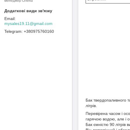
менеджер Олена
mysales19.11@gmail.com
+380975760160
Бак твердопаливного ти
літрів.
Перевірена часом і осо
гарячою водою, але і об
Бак ємністю 90 літрів в