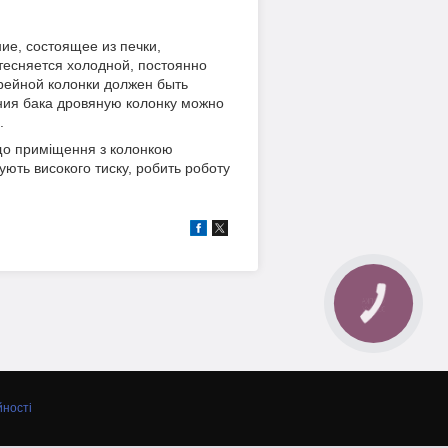
ие, состоящее из печки,
тесняется холодной, постоянно
грейной колонки должен быть
ения бака дровяную колонку можно
.
 що приміщення з колонкою
ють високого тиску, робить роботу
КНОПКА
ЗВ'ЯЗКУ
йності