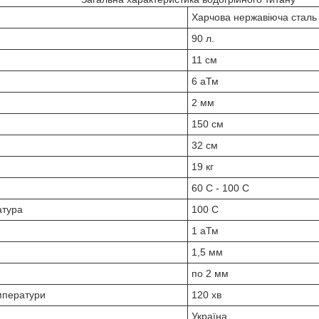
Харчова нержавіюча сталь -
90 л.
11 см
6 аТм
2 мм
150 см
32 см
19 кг
60 С - 100 С
атура
100 С
1 аТм
1,5 мм
по 2 мм
емператури
120 хв
Україна