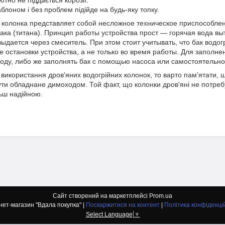
ютно не піддається корозії.
лоном і без проблем підійде на будь-яку топку.
колонка представляет собой несложное техническое приспособлен
ака (титана). Принцип работы устройства прост — горячая вода вы
выдается через смеситель. При этом стоит учитывать, что бак водо
е остановки устройства, а не только во время работы. Для заполн
оду, либо же заполнять бак с помощью насоса или самостоятельно
 використання дров'яних водогрійних колонок, то варто пам'ятати,
ути обладнане димоходом. Той факт, що колонки дров'яні не потребу
льш надійною.
Сайт створений на маркетплейсі
Prom.ua
Інтернет-магазин "Вдала покупка" |
Поскаржитися на контент
|
Політика конфіденці
Select Language
▼