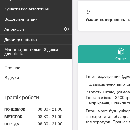
Кушетки косметологічні
Водогрівні титани
п
Автоклави
Диски для пікніка
Мангали, коптильня й диски
для пікніка
Опис
Про нас
Титан водогрійний (дро
Відгуки
Під замовлення виготов
Вартість Титану (самого
Графік роботи
Топка залізна - 3400 гр
Набір кранів, шлангів т
08:30
21:00
ПОНЕДІЛОК
Титан може бути універ
Електро титан обладна
08:30
21:00
ВІВТОРОК
температури. Працює 
08:30
21:00
СЕРЕДА