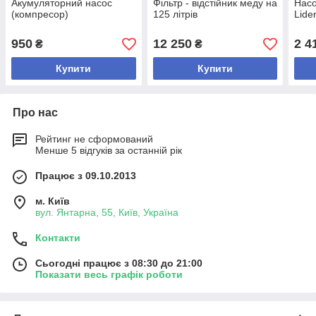
Акумуляторний насос
Фільтр - відстійник меду на
Насо
(компресор)
125 літрів
Lide
950
12 250
2 4
₴
₴
Купити
Купити
Про нас
Рейтинг не сформований
Менше 5 відгуків за останній рік
Працює з 09.10.2013
м. Київ
вул. Янтарна, 55, Київ, Україна
Контакти
Сьогодні працює з 08:30 до 21:00
Показати весь графік роботи