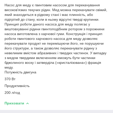
Насос для меду є гвинтовим насосом для перекачування
високов'язких текучих рідин. Мед можна перекачувати свіжий,
який знаходиться в рідкому стані і має плинність, або
підігрітий до стану, коли в ньому відсутні тверді крупинки.
Принцип роботи даного насоса для меду полягає у
виштовхуванні рідини гвинтоподібним ротором з порожнини
насоса виготовлена з харчової гуми. Конструкція і принцип
роботи гвинтового харчового насоса для меду дозволяє
перекачувати продукт не перемішуючи його, не порушуючи
його структури, а також дозволяє перекачувати рідину з
невеликим вмістом абразивних і твердих частинок. У випадку
з медом твердими включенням иможуть бути частинки
бджолиного воску і затверділа («кристалізована») фракція
меду.
Потужність двигуна
370 Вт
Продуктивність
200 л/год
Приховати