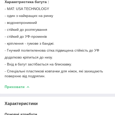
Харакетристика батута :
- MAT: USA TECHNOLOGY
- один з найкращих на ринку
- водонепроникний
- стійкий до розтягування
- стійкий до УФ-променів
- кріплення - гумове з банджі.
- Гнучкий поліетиленова сітка:підвищена стійкість до УФ
додатково кріпиться до низу.
- Вхід в батут застібається на блискавку.
- Спеціальні пластикові ковпачки для ніжок, які захищають
поверхню від подряпин.
Приховати
Характеристики
Основні атрибути