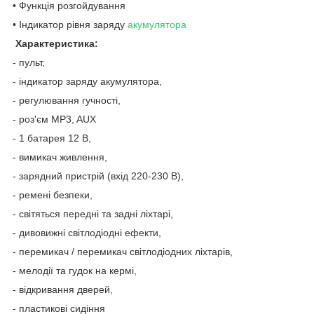
• Функція розгойдування
• Індикатор рівня заряду
акумулятора
Характеристика:
- пульт,
- індикатор заряду акумулятора,
- регулювання гучності,
- роз'єм MP3, AUX
- 1 батарея 12 В,
- вимикач живлення,
- зарядний пристрій (вхід 220-230 В),
- ремені безпеки,
- світяться передні та задні ліхтарі,
- дивовижні світлодіодні ефекти,
- перемикач / перемикач світлодіодних ліхтарів,
- мелодії та гудок на кермі,
- відкривання дверей,
- пластикові сидіння