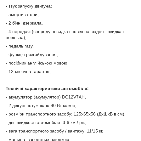
- звук запуску двигуна;
- амортизатори,
- 2 бічні дзеркала,
- 4 передачі (спереду: швидка і повільна, задня: швидка і
повільна),
- педаль газу,
- функція розгойдування,
- посібник англійською мовою,
- 12-місячна гарантія,
Технічні характеристики автомобіля:
- акумулятор (акумулятор) DC12V7AH,
- 2 двігуні потужністю 40 Вт кожен,
- розміри транспортного засобу: 125x65x56 (ДхШхВ в см),
- дві швидкості автомобіля: 3-6 км / рік,
- вага транспортного засобу / вантажу: 11/15 кг,
- машина, заводиться кнопкою,