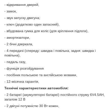
- відкривання дверей,
- замок,
- звук запуску двигуна;
- ключ (додатково один запасний),
- вбудована гумка для коліс (для кріплення підлоги),
- амортизатори,
- 2 бічні дзеркала,
- 4 передачі (спереду: швидка і повільна, задня: швидка і
повільна),
- педаль газу,
- функція розгойдування
- посібник польською та англійською мовами,
- 12-місячна гарантія,
Технічні характеристики автомобіля:
- 2 батареї (акумуляторні батареї) постійного струму 6V4.5AH,
загалом 12 В
- 2 двігуні потужністю 30 Вт кожен,