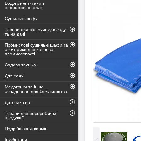
Водогрійні титани з
нержавіючої сталі
Сушильні шафи
Товари для відпочинку в саду
та на дачі
Промислові сушильні шафи та
овочерізки для харчової
промисловості
Садова техніка
Для саду
Медогонки та інше
обладнання для бджільництва
Дитячий світ
Товари для переробки с/г
продукції
Подрібнювачі кормів
Інкубатори