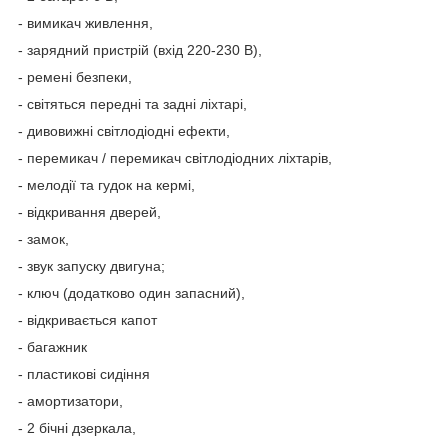
- вимикач живлення,
- зарядний пристрій (вхід 220-230 В),
- ремені безпеки,
- світяться передні та задні ліхтарі,
- дивовижні світлодіодні ефекти,
- перемикач / перемикач світлодіодних ліхтарів,
- мелодії та гудок на кермі,
- відкривання дверей,
- замок,
- звук запуску двигуна;
- ключ (додатково один запасний),
- відкривається капот
- багажник
- пластикові сидіння
- амортизатори,
- 2 бічні дзеркала,