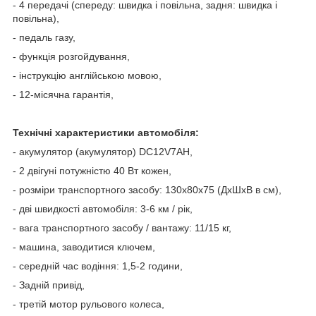
- 4 передачі (спереду: швидка і повільна, задня: швидка і
повільна),
- педаль газу,
- функція розгойдування,
- інструкцію англійською мовою,
- 12-місячна гарантія,
Технічні характеристики автомобіля:
- акумулятор (акумулятор) DC12V7AH,
- 2 двігуні потужністю 40 Вт кожен,
- розміри транспортного засобу: 130x80x75 (ДхШхВ в см),
- дві швидкості автомобіля: 3-6 км / рік,
- вага транспортного засобу / вантажу: 11/15 кг,
- машина, заводитися ключем,
- середній час водіння: 1,5-2 години,
- Задній привід,
- третій мотор рульового колеса,