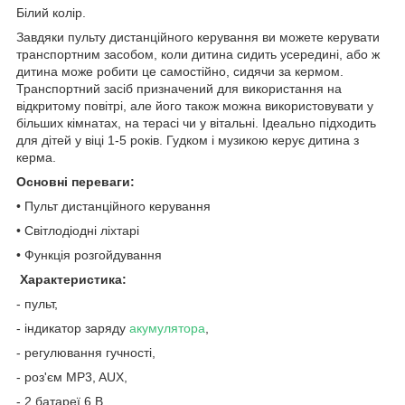
Білий колір.
Завдяки пульту дистанційного керування ви можете керувати
транспортним засобом, коли дитина сидить усередині, або ж
дитина може робити це самостійно, сидячи за кермом.
Транспортний засіб призначений для використання на
відкритому повітрі, але його також можна використовувати у
більших кімнатах, на терасі чи у вітальні. Ідеально підходить
для дітей у віці 1-5 років. Гудком і музикою керує дитина з
керма.
Основні переваги:
• Пульт дистанційного керування
• Світлодіодні ліхтарі
• Функція розгойдування
Характеристика:
- пульт,
- індикатор заряду
акумулятора
,
- регулювання гучності,
- роз'єм MP3, AUX,
- 2 батареї 6 В,