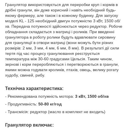
Гранулятор використовується для переробки круп і кормів в
дрібні гранули, він дуже корисний і навіть необхідний будь-
якому фермеру, але також і в кожному будинку. Для запуску
моделі KL - 125 необхідний двигун потужністю 3 кВт, 1500 об/
хв. Передача потужності здійснюється через редуктор. Робоче
обладнання складається з матриці і роликів. При введенні
гранулятора в роботу ролики будуть вдавлювати сировину
для грануляції в отвори матриці (вони можуть бути різних
розмірів: 2 мм, 3 мм, 4 мм, 6 мм, 8 мм). В результаті дії сили
тертя під час процесу гранулювання реєструється
температура між 30-60 градусами Цельсія. Таким чином,
зернові і корм переробляються і перетворюються в гранули,
якими можна годувати кроликів, птахів, овець, велику рогату
худобу, свиней, рибу.
Технічна характеристика:
- Рекомендована потужність мотора:
3 кВт, 1500 об/хв
- Продуктивність:
50-80 кг/год
- Трансмісія: редуктор (масло в комплект не входить)
Гранулятор включає: