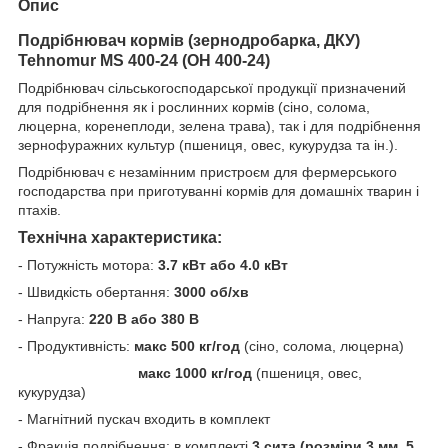
Опис
Подрібнювач кормів (зернодробарка, ДКУ)
Tehnomur MS 400-24 (OH 400-24)
Подрібнювач сільськогосподарської продукції призначений
для подрібнення як і рослинних кормів (cіно, солома,
люцерна, коренеплоди, зелена трава), так і для подрібнення
зернофуражних культур (пшениця, овес, кукурудза та ін.).
Подрібнювач є незамінним пристроєм для фермерського
господарства при приготуванні кормів для домашніх тварин і
птахів.
Технічна характеристика:
- Потужність мотора:
3.7 кВт або 4.0 кВт
- Швидкість обертання:
3000 об/хв
- Напруга:
220 В або 380 В
- Продуктивність:
макс 500 кг/год
(сіно, солома, люцерна)
макс 1000 кг/год
(пшениця, овес,
кукурудза)
- Магнітний пускач входить в комплект
- Фракція подрібнення: в комплекті
3 сита (розміри 3 мм, 5