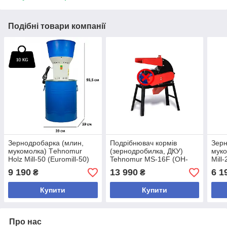
Подібні товари компанії
Зернодробарка (млин,
Подрібнювач кормів
Зерн
мукомолка) Tеhnomur
(зернодробилка, ДКУ)
муко
Holz Mill-50 (Euromill-50)
Tehnomur MS-16F (OH-
Mill-
16H) з турбіною (без
9 190
13 990
6 1
₴
₴
двигуна)
Купити
Купити
Про нас