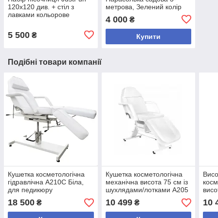
120х120 див. + стіл з
метрова, Зелений колір
лавками кольорове
4 000
₴
5 500
₴
Купити
Подібні товари компанії
Кушетка косметологічна
Кушетка косметологічна
Висо
гідравлічна A210C Біла,
механічна висота 75 см із
косм
для педикюру
шухлядами/лотками A205
висо
біла
шух
18 500
10 499
10 
₴
₴
беж