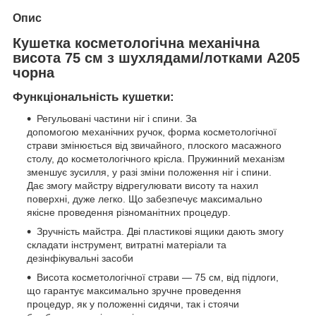
Опис
Кушетка косметологічна механічна
висота 75 см з шухлядами/лотками A205
чорна
Функціональність кушетки:
Регульовані частини ніг і спини. За
допомогою механічних ручок, форма косметологічної
страви змінюється від звичайного, плоского масажного
столу, до косметологічного крісла. Пружинний механізм
зменшує зусилля, у разі зміни положення ніг і спини.
Дає змогу майстру відрегулювати висоту та нахил
поверхні, дуже легко. Що забезпечує максимально
якісне проведення різноманітних процедур.
Зручність майстра. Дві пластикові ящики дають змогу
складати інструмент, витратні матеріали та
дезінфікувальні засоби
Висота косметологічної страви — 75 см, від підлоги,
що гарантує максимально зручне проведення
процедур, як у положенні сидячи, так і стоячи