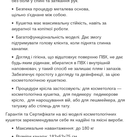
без боли у спині та затікання рук.
Безпека процедур металева основа,
щільно з'єднане між собою.
Кушетка має максимальну стійкість, навіть за
акуратної та копіткої роботи.
Багатофункціональність моделі. Дає змогу
підтримувати голову клієнта, коли піднята спинка
канапки.
Догляд і гігієна, що відштовхує поверхню ПВХ, не дає
будь-яким рідинам, вбиратися в ПВХ і внутрішній
наповнювач, у такий спосіб не залишає плям і запахів.
Забезпечує простоту з догляду та дезінфекції, за цією
косметологічною кушеткою.
Процедури крісла застосовують: для косметолога —
косметологічна кушетка, для педикюру педикюрове
крісло, для нарощування вій, або для лешмейкера, для
татуажу або стілець для тату.
Гарантія та Сертифікати на всі моделі косметологічних
кушеток зарекомендували себе як надійні та якісні вироби.
Максимальне навантаження: до 180 кг
Розміри канапи: 183х63х75 см