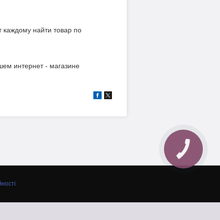
 каждому найти товар по
шем интернет - магазине
КНОПКА
ЗВ'ЯЗКУ
йності