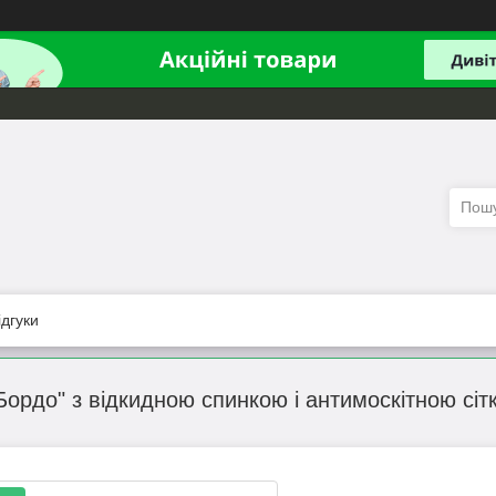
ідгуки
Бордо" з відкидною спинкою і антимоскітною сіт