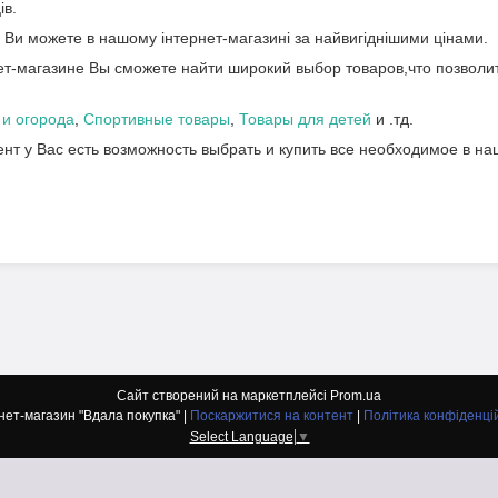
ів.
и
Ви можете в нашому інтернет-магазині за найвигіднішими цінами.
т-магазине Вы сможете найти широкий выбор товаров,что позволит
 и огорода
,
Спортивные товары
,
Товары для детей
и .тд.
т у Вас есть возможность выбрать и купить все необходимое в на
Сайт створений на маркетплейсі
Prom.ua
Інтернет-магазин "Вдала покупка" |
Поскаржитися на контент
|
Політика конфіденці
Select Language
▼