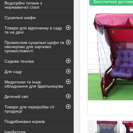
Бесплатная достав
Водогрійні титани з
нержавіючої сталі
Сушильні шафи
Товари для відпочинку в саду
та на дачі
Промислові сушильні шафи та
овочерізки для харчової
промисловості
Садова техніка
Для саду
Медогонки та інше
обладнання для бджільництва
Дитячий світ
Товари для переробки с/г
продукції
Подрібнювачі кормів
Інкубатори