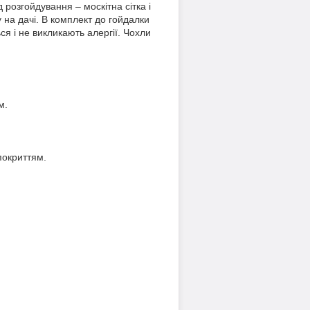
розгойдування – москітна сітка і
ку на дачі. В комплект до гойдалки
я і не викликають алергії. Чохли
м.
покриттям.