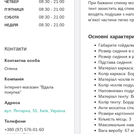
08:30
21:00
ЧЕТВЕР
При бажанні спинку мож
тент захистить від спек
08:30
21:00
ПʼЯТНИЦЯ
входять подушки з напо
08:30
21:00
СУБОТА
м'якої частини легко п
08:30
21:00
НЕДІЛЯ
Основні характери
Габарити гойдалк
Контакти
Розмір сидіння в 
Розмір сидіння в 
Підстава сидіння: 
Матеріал каркаса
Олена
Колір каркаса: Бо
Матеріал чохлів п
Колір чохлів поду
Інтернет-магазин "Вдала
Наповнювач поду
покупка"
Матеріал тенту: 
Колір тенту: Борд
Анти москітна сітк
вул. Янтарна, 55, Київ, Україна
Розміри картонно
Кількість місць: 3
Максимальне нава
+380 (97) 576-01-60
Вага виробу: 67 кг