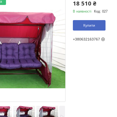
ка
18 510 ₴
В наявності
Код:
027
Купити
+380632163767