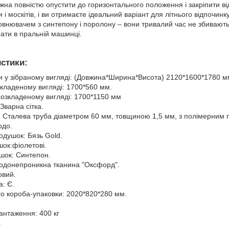
на повністю опустити до горизонтального положення і закріпити від 
и і москітів, і ви отримаєте ідеальний варіант для літнього відпочин
внювачем з синтепону і поролону – вони тривалий час не збиваютьс
рати в пральній машинці.
стики:
и у зібраному вигляді: (Довжина*Ширина*Висота) 2120*1600*1780 м
складеному вигляді: 1700*560 мм.
розкладеному вигляді: 1700*1150 мм
Зварна сітка.
: Сталева труба діаметром 60 мм, товщиною 1,5 мм, з полімерним 
рдо.
одушок: Бязь Gold.
шок:фіолетові.
шок: Синтепон.
Водонепроникна тканина "Оксфорд".
овий.
а: Є.
го короба-упаковки: 2020*820*280 мм.
нтаження: 400 кг
.