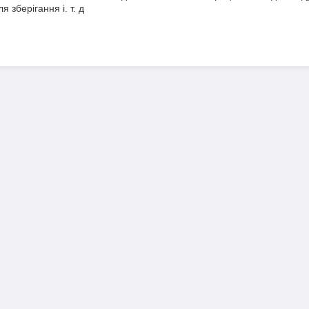
я зберігання і. т. д