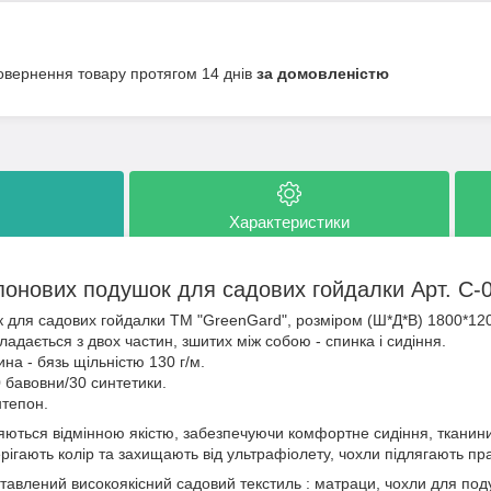
овернення товару протягом 14 днів
за домовленістю
Характеристики
понових подушок для садових гойдалки Арт. С-
 для садових гойдалки ТМ "GreenGard", розміром (Ш*Д*В) 1800*12
адається з двох частин, зшитих між собою - спинка і сидіння.
на - бязь щільністю 130 г/м.
 бавовни/30 синтетики.
тепон.
няються відмінною якістю, забезпечуючи комфортне сидіння, тканин
рігають колір та захищають від ультрафіолету, чохли підлягають пр
ставлений високоякісний садовий текстиль : матраци, чохли для по