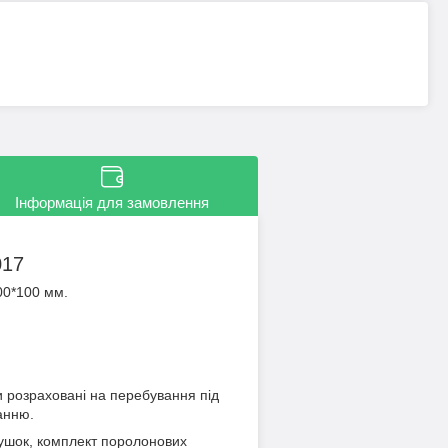
Інформація для замовлення
017
00*100 мм.
и розраховані на перебування під
анню.
душок, комплект поролонових