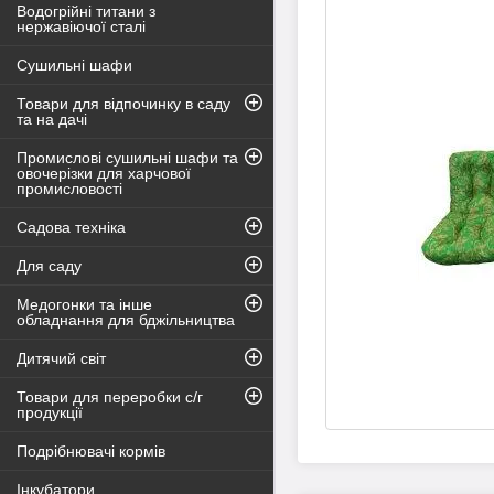
Водогрійні титани з
нержавіючої сталі
Сушильні шафи
Товари для відпочинку в саду
та на дачі
Промислові сушильні шафи та
овочерізки для харчової
промисловості
Садова техніка
Для саду
Медогонки та інше
обладнання для бджільництва
Дитячий світ
Товари для переробки с/г
продукції
Подрібнювачі кормів
Інкубатори