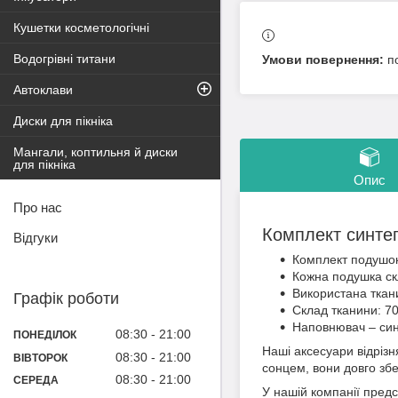
Кушетки косметологічні
Водогрівні титани
п
Автоклави
Диски для пікніка
Мангали, коптильня й диски
для пікніка
Опис
Про нас
Комплект синте
Відгуки
Комплект подушок
Кожна подушка скл
Використана ткани
Графік роботи
Склад тканини: 70
Наповнювач – син
08:30
21:00
ПОНЕДІЛОК
Наші аксесуари відріз
08:30
21:00
ВІВТОРОК
сонцем, вони довго збе
08:30
21:00
СЕРЕДА
У нашій компанії пред