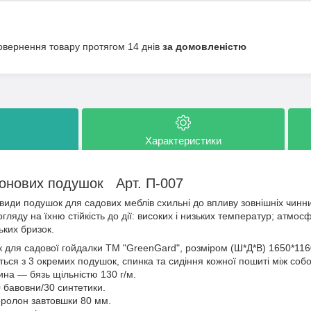
овернення товару протягом 14 днів
за домовленістю
Характеристики
онових подушок Арт. П-007
овиди подушок для садових меблів схильні до впливу зовнішніх чинн
гляду на їхню стійкість до дії: високих і низьких температур; атмосф
ьких бризок.
 для садової гойдалки ТМ "GreenGard", розміром (Ш*Д*В) 1650*116
ься з 3 окремих подушок, спинка та сидіння кожної пошиті між соб
на — бязь щільністю 130 г/м.
 бавовни/30 синтетики.
ролон завтовшки 80 мм.