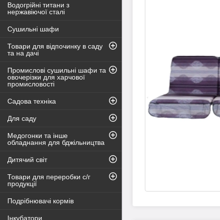
Водогрійні титани з
нержавіючої сталі
Сушильні шафи
Товари для відпочинку в саду
та на дачі
Промислові сушильні шафи та
овочерізки для харчової
промисловості
Садова техніка
Для саду
Медогонки та інше
обладнання для бджільництва
Дитячий світ
Товари для переробки с/г
продукції
Подрібнювачі кормів
Інкубатори