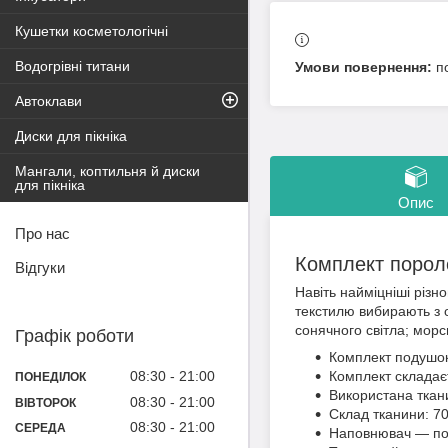
Кушетки косметологічні
Водогрівні титани
п
Автоклави
Диски для пікніка
Мангали, коптильня й диски
для пікніка
Опис
Про нас
Комплект порол
Відгуки
Навіть найміцніші різн
текстилю вибирають з о
сонячного світла; морс
Графік роботи
Комплект подушок
08:30
21:00
Комплект складаєт
ПОНЕДІЛОК
Використана ткани
08:30
21:00
ВІВТОРОК
Склад тканини: 70
08:30
21:00
СЕРЕДА
Наповнювач — по