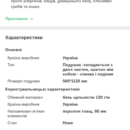
проти алергенів: кліщів, домашнього пилу, пліснявих
грибів та інших.
Приховати
Характеристики
Основні
Країна виробник
Україна
Тип
Подушка :складається з
двох частин, зшитих між
собою - спинка і сидіння
Розміри подушки
560*1120 мм
Користувальницькі характеристики
Обивний матеріал
бязь щільністю 130 г/м
Країна-виробник
Україна
Наповнювач м'яких
поролон товщ. 80 мм
елементів
Стан
Нове