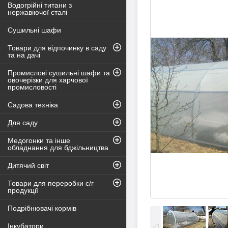
Водогрійні титани з
нержавіючої сталі
Сушильні шафи
Товари для відпочинку в саду
та на дачі
Промислові сушильні шафи та
овочерізки для харчової
промисловості
Садова техніка
Для саду
Медогонки та інше
обладнання для бджільництва
Дитячий світ
Товари для переробки с/г
продукції
Подрібнювачі кормів
Інкубатори