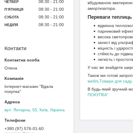
08:30
21:00
ЧЕТВЕР
вбудованою кватиркою 
амортизатора.
08:30
21:00
ПʼЯТНИЦЯ
Переваги теплиць 
08:30
21:00
СУБОТА
08:30
21:00
НЕДІЛЯ
відмінна теплоізо
парниковий ефек
висока светопров
захист від ультра
Контакти
міцність і ударості
стійкість до підв
легкість і простот
У нас ви знайдете широ
Олена
Також ми готові запроп
меблі
,
Товари для саду,
Інтернет-магазин "Вдала
В будь-який зручний мо
покупка"
ПОКУПКА"
вул. Янтарна, 55, Київ, Україна
+380 (97) 576-01-60