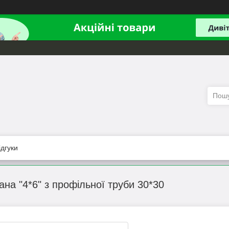
ідгуки
на "4*6" з профільної труби 30*30