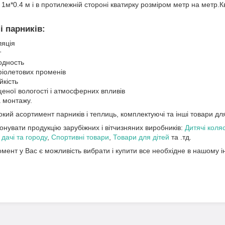
1м*0.4 м і в протилежній стороні кватирку розміром метр на метр.
і парників:
ляція
т
одность
фіолетових променів
йкість
ищеної вологості і атмосферних впливів
а монтажу.
кий асортимент парників і теплиць, комплектуючі та інші товари для
онувати продукцію зарубіжних і вітчизняних виробників:
Дитячі коляс
 дачі та городу
,
Спортивні товари
,
Товари для дітей
та .тд.
мент у Вас є можливість вибрати і купити все необхідне в нашому ін